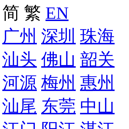
简
繁
EN
广州
深圳
珠海
汕头
佛山
韶关
河源
梅州
惠州
汕尾
东莞
中山