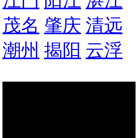
江门
阳江
湛江
茂名
肇庆
清远
潮州
揭阳
云浮